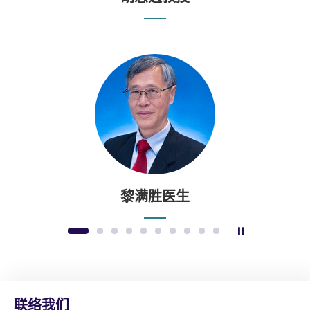
黎满胜医生
暂停幻灯片
1
2
3
4
5
6
7
8
9
10
联络我们