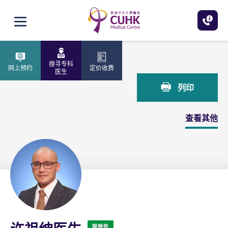
跳至主内容
打开选单
主页
许祖绅医生
搜寻专科
网上预约
定价收费
医生
列印
查看其他