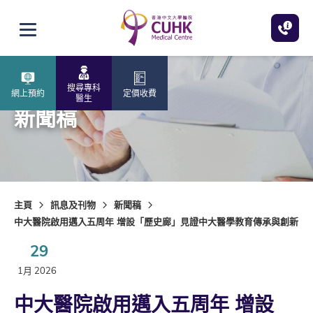
跳至主內容
打開選單
搜尋專科
網上預約
定價收費
醫生
新聞稿
主頁
訊息及刊物
新聞稿
中大醫院啟用邁入五周年 增設「歷史廊」見證中大醫學教育傳承與創新
29
1月 2026
中大醫院啟用邁入五周年 增設