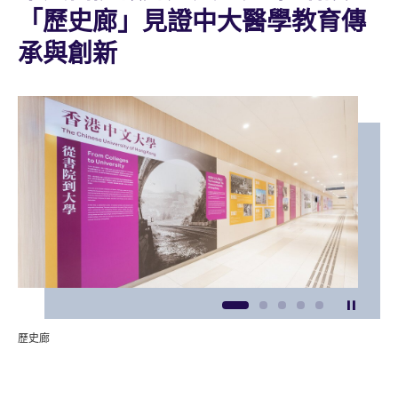
「歷史廊」見證中大醫學教育傳
承與創新
暫停
1
2
3
4
5
歷史廊