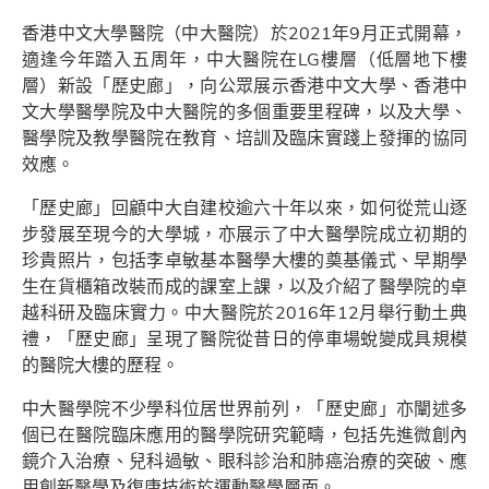
香港中文大學醫院（中大醫院）於2021年9月正式開幕，
適逢今年踏入五周年，中大醫院在LG樓層（低層地下樓
層）新設「歷史廊」，向公眾展示香港中文大學、香港中
文大學醫學院及中大醫院的多個重要里程碑，以及大學、
醫學院及教學醫院在教育、培訓及臨床實踐上發揮的協同
效應。
「歷史廊」回顧中大自建校逾六十年以來，如何從荒山逐
步發展至現今的大學城，亦展示了中大醫學院成立初期的
珍貴照片，包括李卓敏基本醫學大樓的奠基儀式、早期學
生在貨櫃箱改裝而成的課室上課，以及介紹了醫學院的卓
越科研及臨床實力。中大醫院於2016年12月舉行動土典
禮，「歷史廊」呈現了醫院從昔日的停車場蛻變成具規模
的醫院大樓的歷程。
中大醫學院不少學科位居世界前列，「歷史廊」亦闡述多
個已在醫院臨床應用的醫學院研究範疇，包括先進微創內
鏡介入治療、兒科過敏、眼科診治和肺癌治療的突破、應
用創新醫學及復康技術於運動醫學層面。