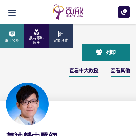
跳至主內容
打開選單
主頁
莫迪麟中醫師
搜尋專科
網上預約
定價收費
醫生
列印
查看中大教授
查看其他