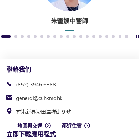
朱靄娛中醫師
1
2
3
4
5
6
7
8
9
10
11
12
13
14
15
16
17
18
19
聯絡我們
(852) 3946 6888
general@cuhkmc.hk
香港新界沙田澤祥街 9 號
地圖與交通
鄰近住宿
立即下載應用程式