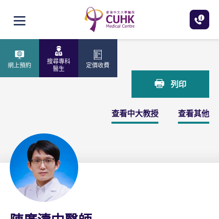
跳至主內容
打開選單
主頁
陳廣濤中醫師
搜尋專科
網上預約
定價收費
醫生
列印
查看中大教授
查看其他