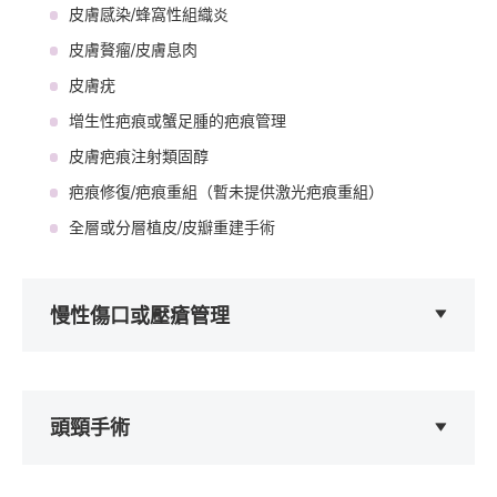
皮膚感染/蜂窩性組織炎
皮膚贅瘤/皮膚息肉
皮膚疣
增生性疤痕或蟹足腫的疤痕管理
皮膚疤痕注射類固醇
疤痕修復/疤痕重組（暫未提供激光疤痕重組）
全層或分層植皮/皮瓣重建手術
慢性傷口或壓瘡管理
頭頸手術