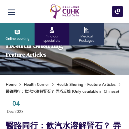
Skip to main content
Open menu
Find our
Medical
Online booking
specialists
Packages
Health Sharing
Feature Articles
Home
Health Corner
Health Sharing - Feature Articles
醫路同行：飲汽水溶解腎石？ 弄巧反拙 (Only available in Chinese)
04
Dec 2023
醫路同行：飲汽水溶解腎石？ 弄