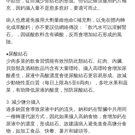
中結合，從而減少腎結石的形成。但切記毋須服用鈣片補
充，因鈣攝入量不是愈多愈好，要適可而止。
病人也應避免服用大劑量維他命C補充劑，以免在體內轉
化成草酸鈣；亦不要誤信網絡傳說：「飲汽水可以溶解腎
石」，因碳酸飲料含有磷酸，反而會增加結石形成的風
險。
•尿酸結石
少肉多菜的飲食習慣能有效預防此類結石。紅肉、內臟、
貝殼類及酒精飲品均含有大量嘌呤。攝入高嘌呤會增加尿
酸產生，尿液中高酸濃度會使尿酸結石更容易形成。故減
少動物性蛋白質（每日上限為5至6両肉），多吃水果和蔬
菜，有助降低尿液的酸度，預防尿酸結石。
3. 減少鹽分攝入
過多鈉質會導致尿液中鈣的流失。鈉和鈣在腎臟中共用同
一種轉運代謝方式，因此如果攝入高鈉食物，會增加鈣在
尿液中的濃度，形成結石。故建議病人避免進食高鹽分食
物，如加工食品、快餐、薯片和罐頭等。