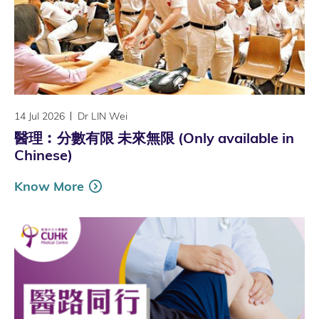
14 Jul 2026
Dr LIN Wei
醫理︰分數有限 未來無限 (Only available in
Chinese)
Know More