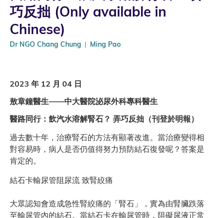
巧反拙 (Only available in
Chinese)
Dr NGO Chang Chung
Ming Pao
2023 年 12 月 04 日
敖章鐘醫生——中大醫院泌尿外科專科醫生
醫路同行：飲汽水溶解腎石？ 弄巧反拙（刊登於明報）
過去數十年，治療腎石的方法有顯著改進。當治療變得相
對容易時，病人是否仍值得努力預防結石復發呢？答案是
肯定的。
結石卡輸尿管阻尿流 致腎絞痛
大眾認知會造成急性腎絞痛的「腎石」，實為由腎臟跌落
至輸尿管內的結石。當結石卡在輸尿管時，阻礙尿液正常