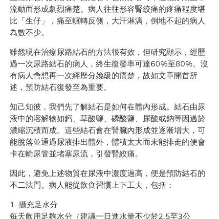
流動而形成劇烈痛楚。病人往往形容腎絞痛的疼痛程度堪
比「生仔」，痛至輾轉反側，大汗淋漓，倒地不起的病人
為數不少。
雖然現在治療尿路結石的方法很有效，但研究顯示，經歷
過一次尿路結石的病人，終生復發率可達60%至80%。沒
有病人會想再一次經歷分娩級的痛楚，故如文章開首所
述，預防結石復發至為重要。
知己知彼，我們先了解結石是如何在體內形成。結石由尿
液中的溶解物如鈣、草酸鹽、磷酸鹽、尿酸或鈉等因過於
濃縮沉積而成。這些結石會在腎臟內形成並逐漸增大，可
能脫落並通過尿液排出體外，體積太大而未能排走的便會
卡在輸尿管並堵塞尿流，引發腎絞痛。
因此，避免上述物質在尿液中濃度過高，便是預防結石的
不二法門。病人能從飲食習慣上下工夫，包括：
1. 攝充足水分
每天飲用足夠水分（建議一日進水量不少於2.5至3公