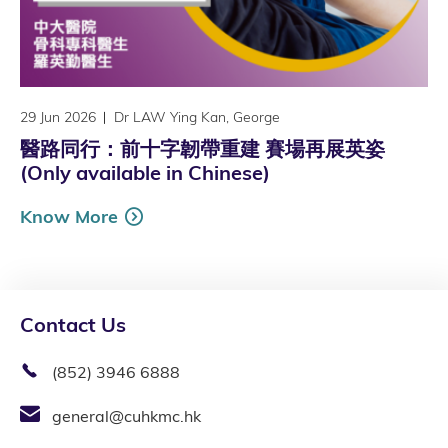
29 Jun 2026
Dr LAW Ying Kan, George
醫路同行：前十字韌帶重建 賽場再展英姿
(Only available in Chinese)
Know More
Contact Us
(852) 3946 6888
general@cuhkmc.hk