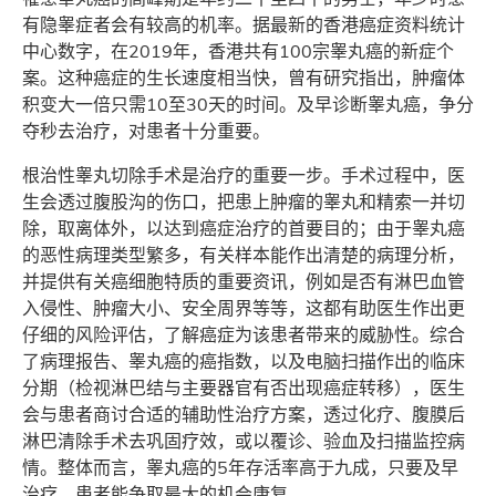
有隐睾症者会有较高的机率。据最新的香港癌症资料统计
中心数字，在2019年，香港共有100宗睾丸癌的新症个
案。这种癌症的生长速度相当快，曾有研究指出，肿瘤体
积变大一倍只需10至30天的时间。及早诊断睾丸癌，争分
夺秒去治疗，对患者十分重要。
根治性睾丸切除手术是治疗的重要一步。手术过程中，医
生会透过腹股沟的伤口，把患上肿瘤的睾丸和精索一并切
除，取离体外，以达到癌症治疗的首要目的；由于睾丸癌
的恶性病理类型繁多，有关样本能作出清楚的病理分析，
并提供有关癌细胞特质的重要资讯，例如是否有淋巴血管
入侵性、肿瘤大小、安全周界等等，这都有助医生作出更
仔细的风险评估，了解癌症为该患者带来的威胁性。综合
了病理报告、睾丸癌的癌指数，以及电脑扫描作出的临床
分期（检视淋巴结与主要器官有否出现癌症转移），医生
会与患者商讨合适的辅助性治疗方案，透过化疗、腹膜后
淋巴清除手术去巩固疗效，或以覆诊、验血及扫描监控病
情。整体而言，睾丸癌的5年存活率高于九成，只要及早
治疗，患者能争取最大的机会康复。