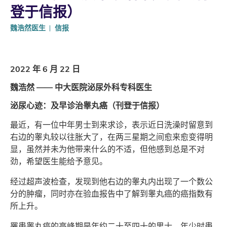
登于信报）
魏浩然医生
信报
2022 年 6 月 22 日
魏浩然 ―― 中大医院泌尿外科专科医生
泌尿心迹：及早诊治睾丸癌（刊登于信报）
最近，有一位中年男士到来求诊，表示近日洗澡时留意到
右边的睾丸较以往胀大了，在两三星期之间愈来愈变得明
显，虽然并未为他带来什么的不适，但他感到总是不对
劲，希望医生能给予意见。
经过超声波检查，发现到他右边的睾丸内出现了一个数公
分的肿瘤，同时亦在验血报告中了解到睾丸癌的癌指数有
所上升。
罹患睾丸癌的高峰期是年约二十至四十的男士，年少时患