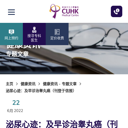
跳至主内容
打开选单
搜寻专科
网上预约
定价收费
医生
健康资讯
专题文章
主页
健康资讯
健康资讯 - 专题文章
泌尿心迹：及早诊治睾丸癌（刊登于信报）
22
6月 2022
泌尿心迹：及早诊治睾丸癌（刊