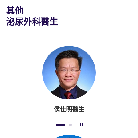
其他
泌尿外科醫生
侯仕明醫生
暫停幻燈片
1
2