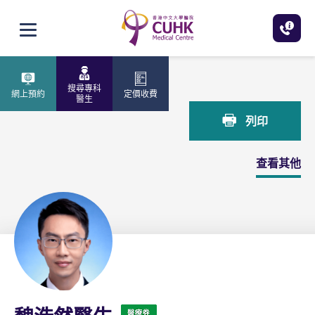
跳至主內容
打開選單
主頁
魏浩然醫生
搜尋專科
網上預約
定價收費
醫生
列印
查看其他