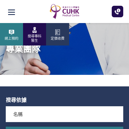
跳至主內容
打開選單
搜尋專科
網上預約
定價收費
醫生
專業團隊
搜尋依據
Search box