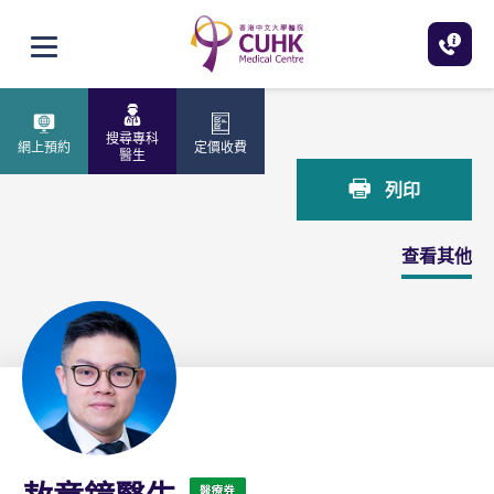
跳至主內容
打開選單
主頁
敖章鐘醫生
搜尋專科
網上預約
定價收費
醫生
列印
查看其他