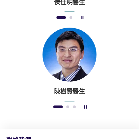
侯仕明醫生
暫停幻燈片
1
2
陳樹賢醫生
暫停幻燈片
1
2
3