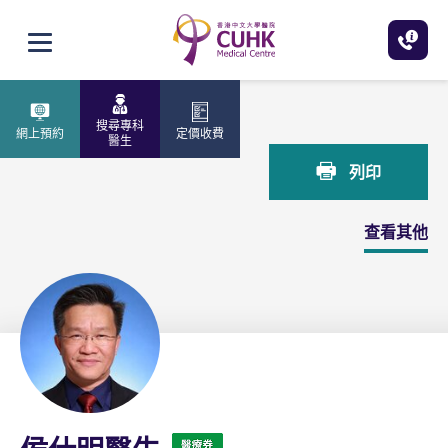
跳至主內容
打開選單
主頁
侯仕明醫生
搜尋專科
網上預約
定價收費
醫生
列印
查看其他