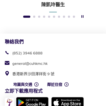
陳凱玲醫生
暫停幻燈片
1
2
3
4
5
6
7
8
9
10
聯絡我們
(852) 3946 6888
general@cuhkmc.hk
香港新界沙田澤祥街 9 號
地圖與交通
鄰近住宿
立即下載應用程式