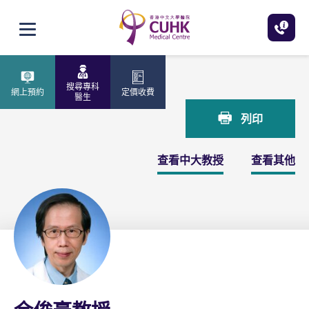
跳至主內容
打開選單
主頁
余俊豪教授
搜尋專科
網上預約
定價收費
醫生
列印
查看中大教授
查看其他