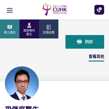
跳至主內容
打開選單
主頁
梁肇庭醫生
搜尋專科
網上預約
定價收費
醫生
列印
查看其他