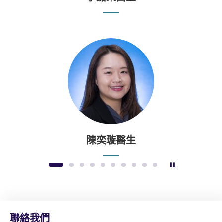
陳奕璇醫生
暫停幻燈片
1
2
3
4
5
6
7
8
9
10
聯絡我們