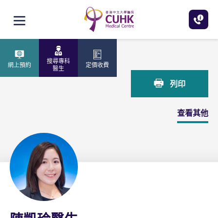
跳至主內容
打開選單
主頁
陳凱玲醫生
搜尋專科
網上預約
定價收費
醫生
列印
查看其他