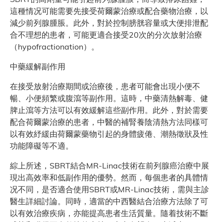
這種情况可能需要先接受荷爾蒙治療或配合藥物治療，以
減少前列腺腫脹。此外，對於控制膀胱容量或大便排泄配
合不理想的患者，可能更適合接受20次的分次放射治療
（hypofractionation）。
中藥緩解副作用
在接受放射治療期間或治療後，患者可能會出現小便不
暢、小便頻繁或腹瀉等副作用。這時，中藥清熱解毒、健
脾止瀉等方法可以有效緩解這些副作用。此外，對於需要
配合荷爾蒙治療的患者，中醫的補腎養陰清熱方法同樣可
以有效紓緩由荷爾蒙藥物引起的身體疲倦、潮熱徵狀及性
功能障礙等不適。
綜上所述，SBRT結合MR-Linac技術在前列腺癌治療中展
現出高效率和低副作用的優勢。然而，每個患者的具體情
况不同，是否適合使用SBRT或MR-Linac技術，需與主診
醫生詳細討論。同時，適當的中西醫結合治療方法除了可
以有效治療疾病，亦能提高患者生活質量。隨着技術不斷