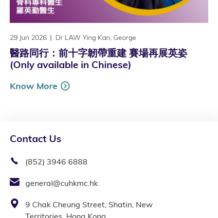
29 Jun 2026
Dr LAW Ying Kan, George
醫路同行：前十字韌帶重建 賽場再展英姿
(Only available in Chinese)
Know More
Contact Us
(852) 3946 6888
general@cuhkmc.hk
9 Chak Cheung Street, Shatin, New
Territories, Hong Kong