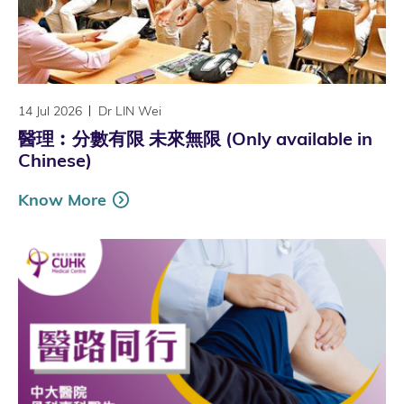
14 Jul 2026
Dr LIN Wei
醫理︰分數有限 未來無限 (Only available in
Chinese)
Know More