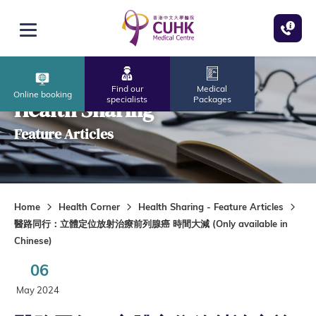
Skip to main content
Open menu
Find our
Medical
Online booking
specialists
Packages
Health Sharing
Feature Articles
Home
Health Corner
Health Sharing - Feature Articles
醫路同行：立體定位放射治療前列腺癌 時間大減 (Only available in
Chinese)
06
May 2024