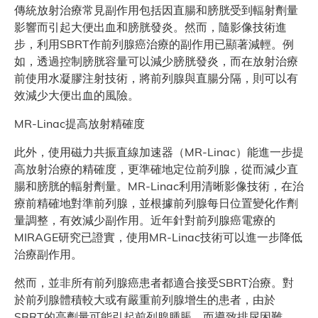
傳統放射治療常見副作用包括因直腸和膀胱受到輻射劑量
影響而引起大便出血和膀胱發炎。然而，隨影像技術進
步，利用SBRT作前列腺癌治療的副作用已顯著減輕。例
如，透過控制膀胱容量可以減少膀胱發炎，而在放射治療
前使用水凝膠注射技術，將前列腺與直腸分隔，則可以有
效減少大便出血的風險。
MR-Linac提高放射精確度
此外，使用磁力共振直線加速器（MR-Linac）能進一步提
高放射治療的精確度，更準確地定位前列腺，從而減少直
腸和膀胱的輻射劑量。MR-Linac利用清晰影像技術，在治
療前精確地對準前列腺，並根據前列腺每日位置變化作劑
量調整，有效減少副作用。近年針對前列腺癌電療的
MIRAGE研究已證實，使用MR-Linac技術可以進一步降低
治療副作用。
然而，並非所有前列腺癌患者都適合接受SBRT治療。對
於前列腺體積較大或有嚴重前列腺增生的患者，由於
SBRT的高劑量可能引起前列腺腫脹，而導致排尿困難，