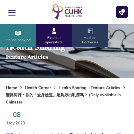
Skip to main content
Open menu
Find our
Medical
Online booking
specialists
Packages
Health Sharing
Feature Articles
Home
Health Corner
Health Sharing - Feature Articles
醫路同行：你的「全身檢查」足夠揪出乳癌嗎？ (Only available in
Chinese)
08
May 2023