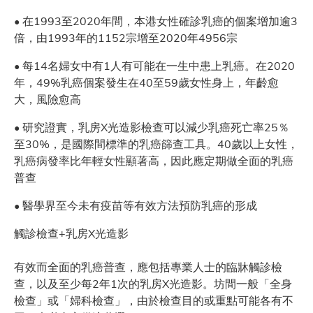
• 在1993至2020年間，本港女性確診乳癌的個案增加逾3
倍，由1993年的1152宗增至2020年4956宗
• 每14名婦女中有1人有可能在一生中患上乳癌。在2020
年，49%乳癌個案發生在40至59歲女性身上，年齡愈
大，風險愈高
• 研究證實，乳房X光造影檢查可以減少乳癌死亡率25％
至30%，是國際間標準的乳癌篩查工具。40歲以上女性，
乳癌病發率比年輕女性顯著高，因此應定期做全面的乳癌
普查
• 醫學界至今未有疫苗等有效方法預防乳癌的形成
觸診檢查+乳房X光造影
有效而全面的乳癌普查，應包括專業人士的臨牀觸診檢
查，以及至少每2年1次的乳房X光造影。坊間一般「全身
檢查」或「婦科檢查」，由於檢查目的或重點可能各有不