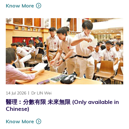
Know More
14 Jul 2026
Dr LIN Wei
醫理︰分數有限 未來無限 (Only available in
Chinese)
Know More