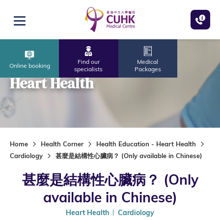
Skip to main content
Open menu
Find our
Medical
Online booking
specialists
Packages
Heart Health
Home
Health Corner
Health Education - Heart Health
Cardiology
甚麼是結構性心臟病？ (Only available in Chinese)
甚麼是結構性心臟病？ (Only
available in Chinese)
Heart Health
Cardiology