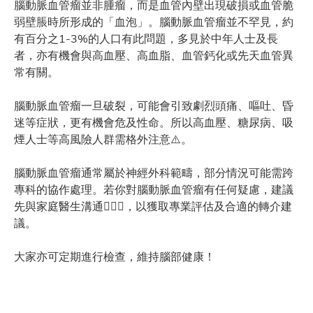
腦動脈血管瘤並非腫瘤，而是血管內壁出現破損或血管脆
弱壁脹時所形成的「血泡」。腦動脈血管瘤並不罕見，約
有百分之1-3%的人口有此問題，多見於中年人士及長
者，亦有機會與高血壓、高血脂、血管鈣化或先天血管異
常有關。
腦動脈血管瘤一旦破裂，可能會引致劇烈頭痛、嘔吐、昏
迷等症狀，更有機會危及性命。所以高血壓、糖尿病、吸
煙人士等高風險人群需格外注意⚠️。
腦動脈血管瘤通常屬於神經外科範疇，部分情況可能需跨
專科的協作處理。若你對腦動脈血管瘤有任何疑慮，建議
先與家庭醫生溝通👨🏻‍⚕，以獲取專業評估及合適的轉介建
議。
大家亦可定期進行檢查，維持腦部健康！