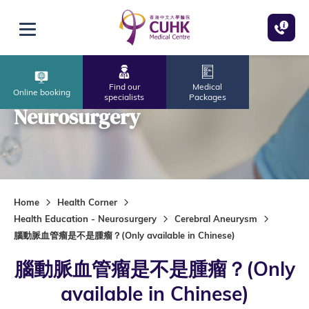
Skip to main content
Open menu
Find our
Medical
Online booking
specialists
Packages
Neurosurgery
Home
Health Corner
Health Education - Neurosurgery
Cerebral Aneurysm
腦動脈血管瘤是不是腫瘤？(Only available in Chinese)
腦動脈血管瘤是不是腫瘤？(Only
available in Chinese)