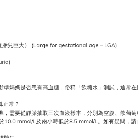
Large for gestational age – LGA)
ia)
斷準媽媽是否患有高血糖，俗稱「飲糖水」測試，通常在懷
算正常？
準，需要從靜脈抽取三次血液樣本，分別為空腹、飲葡萄
於10.0 mmol/L及兩小時低於8.5 mmol/L。如有疑
雄醫生