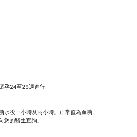
孕24至28週進行。
糖水後一小時及兩小時。正常值為血糖
問，請向您的醫生查詢。