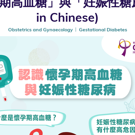
高血糖」與「妊娠性糖尿病」 (
in Chinese)
Obstetrics and Gynaecology
Gestational Diabetes