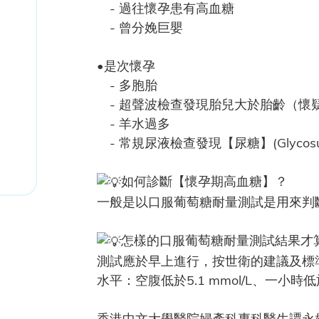
- 過往懷孕患有高血糖
- 曾分娩巨嬰
•是次懷孕
- 多胞胎
- 超聲波檢查發現胎兒大於胎齡（懷疑胎兒巨大） (
- 羊水過多
- 常規尿液檢查發現【尿糖】(Glycosur
如何診斷【懷孕期高血糖】？
一般是以口服葡萄糖耐量測試是用來判
怎樣的口服葡萄糖耐量測試結果才
測試應於早上進行，按世衛的建議及標
水平：空腹低於5.1 mmol/L、一小時低
香港中文大學醫院婦產科專科醫生譚永