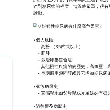
達到糖尿病的程度，情況較嚴重，很有可能在懷孕
診斷。
妊娠性糖尿病有什麼高危因素?
•個人風險
- 高齡 （35歲或以上）
- 肥胖
- 多囊卵巢綜合症
- 其他慢性疾病的病歷史：高血壓、
- 長期服用類固醇或其它增加糖尿病
•家族病歷史
- 直屬親系如父母親或兄弟姊妹有糖
•過往懷孕病歷史