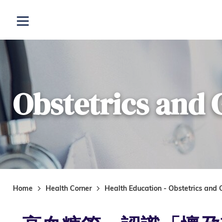
Skip to main content
Open menu
Obstetrics and
Home
Health Corner
Health Education - Obstetrics and