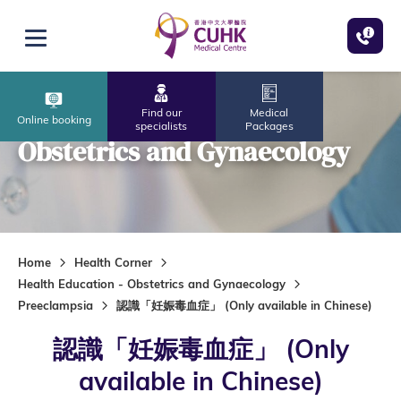
Skip to main content
Open menu
Find our
Medical
Online booking
specialists
Packages
Obstetrics and Gynaecology
Home
Health Corner
Health Education - Obstetrics and Gynaecology
Preeclampsia
認識「妊娠毒血症」 (Only available in Chinese)
認識「妊娠毒血症」 (Only
available in Chinese)