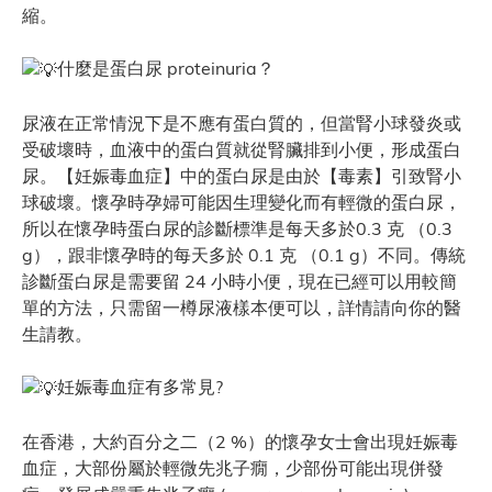
縮。
什麼是蛋白尿 proteinuria？
尿液在正常情況下是不應有蛋白質的，但當腎小球發炎或
受破壞時，血液中的蛋白質就從腎臟排到小便，形成蛋白
尿。【妊娠毒血症】中的蛋白尿是由於【毒素】引致腎小
球破壞。懷孕時孕婦可能因生理變化而有輕微的蛋白尿，
所以在懷孕時蛋白尿的診斷標準是每天多於0.3 克 （0.3
g），跟非懷孕時的每天多於 0.1 克 （0.1 g）不同。傳統
診斷蛋白尿是需要留 24 小時小便，現在已經可以用較簡
單的方法，只需留一樽尿液樣本便可以，詳情請向你的醫
生請教。
妊娠毒血症有多常見?
在香港，大約百分之二（2 %）的懷孕女士會出現妊娠毒
血症，大部份屬於輕微先兆子癇，少部份可能出現併發