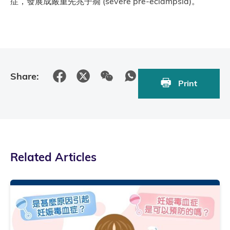
症，發展成嚴重先兆子癇 (severe pre-eclampsia)。
Share:
Print
Related Articles