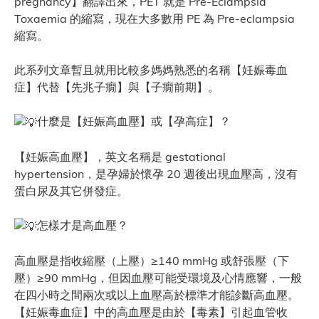
pregnancy】翻譯出來，PET 就是 Pre-Eclampsia
Toxaemia 的縮寫，現在大多數用 PE 為 Pre-eclampsia
縮寫。
此系列文章暫且就用比較多媽媽熟悉的名稱【妊娠毒血
症】代替【先兆子癇】與【子癇前期】。
什麼是【妊娠高血壓】或【孕高症】？
【妊娠高血壓】，英文名稱是 gestational
hypertension，是孕婦於懷孕 20 週後出現血壓高，沒有
蛋白尿及其它併發症。
怎樣才是高血壓？
高血壓是指收縮壓（上壓）≥140 mmHg 或舒張壓（下
壓）≥90 mmHg，但因血壓可能受環境及心情應響，一般
在四小時之間兩次或以上血壓高於標準才能診斷高血壓。
【妊娠毒血症】中的高血壓是由於【毒素】引起血管收