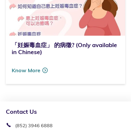
「妊娠毒血症」 的病徵? (Only available
in Chinese)
Know More
Contact Us
(852) 3946 6888