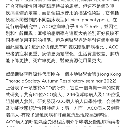
符合哮喘和慢阻肺病臨床特徵的患者。但這不是個對單一
疾病實體的定義，而是個臨床使用的描述性術語，它包括
幾種不同機制的不同臨床表型(clinical phenotypes)。在
流行病學研究中，ACO患病率介乎 9% 至 55%，並因性
別和年齡而異；匯報的患病率有這麼大的差別正好反映不
同學者使用不同的標準。但為何醫學界近年對這個重疊症
如此重視呢? 這源於與僅患有哮喘或慢阻肺病相比，ACO
患者的症狀更重、病情更頻繁惡化、生活質量較差、肺功
能下降更快、死亡率更高、醫療資源使用量更大。
威爾斯醫院呼吸科代表剛在一個本地醫學會議(Hong Kong
Thoracic Society Autumn Respiratory seminar 2022)
上發表了一項關於ACO的研究，它是一個為期一年的縱貫
式研究，共有61位ACO病人、296位哮喘病人及149位慢
阻肺病人參與。研究發現ACO病人的人口學特徵、合併症
及功能狀態類近慢阻肺病人；另一方面，ACO病人又似哮
喘病人-有較多過敏疾病和呼氣氣流出現較高逆轉性。
ACO病人的呼氣氣流受限程度則介乎哮喘及慢阻肺病兩者