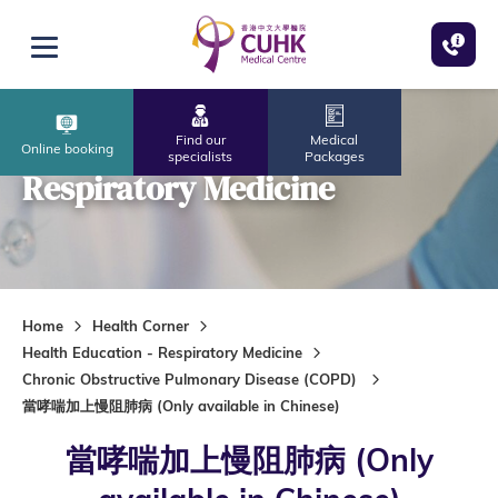
Skip to main content
Open menu
Find our
Medical
Online booking
specialists
Packages
Respiratory Medicine
Home
Health Corner
Health Education - Respiratory Medicine
Chronic Obstructive Pulmonary Disease (COPD)
當哮喘加上慢阻肺病 (Only available in Chinese)
當哮喘加上慢阻肺病 (Only