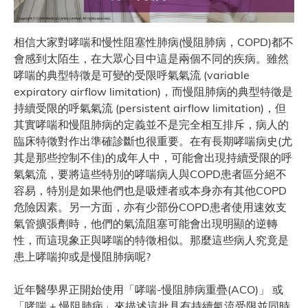
相信大家對哮喘和慢性阻塞性肺病(慢阻肺病，COPD)都不
會感到太陌生，在大眾心目中這是兩個不同的疾病。雖然
哮喘的典型特徵是可變的受限呼氣氣流 (variable
expiratory airflow limitation)，而慢阻肺病的典型特徵是
持續受限的呼氣氣流 (persistent airflow limitation)，但
其實哮喘和慢阻肺病的定義並不是完全相互排斥，病人的
臨床特徵對作出準確診斷也很重要。在有長期哮喘病史(尤
其是那些控制不佳)的成年人中，可能會出現持續受限的呼
氣氣流，要將這些特別的哮喘病人與COPD患者區分絕不
容易，特別是如果他們也是吸煙者或本身亦有其他COPD
危險因素。另一方面，亦有少部份COPD患者使用速效支
氣管擴張劑時，他們的氣流阻塞可能會出現明顯的逆轉
性，而這現象正與哮喘的特徵相似。那麼這些病人究竟是
患上哮喘抑或是慢阻肺病呢?
近年醫學界正開始使用「哮喘-慢阻肺病重疊(ACO)」 或
「哮喘 + 慢阻肺病」來描述這批具有持續氣流受限並同時