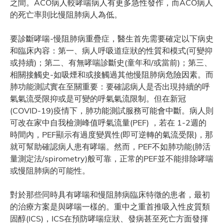
之間。ACO病人較哮喘病人有更多急性發作，而ACO病人
的死亡率則比慢阻肺病人為低。
要診斷哮喘-慢阻肺病重疊症，醫生首先需要確定以下病史
和臨床內容：第一、病人呼吸道症狀的性質和模式(可變抑
或持續)；第二、有無哮喘診斷史(童年和/或當前)；第三、
相關接觸史-如吸煙和或接觸過其他慢阻肺病危險因素。而
肺功能測試實在至關重要：要確認病人是否出現持續的呼
氣氣流受限抑或是可變的呼氣氣流限制。但在新冠
(COVID-19)疫情下，肺功能測試服務可能會中斷。病人則
可改在家中自我檢測峰值呼氣流量(PEF) ，若在 1-2週的
時間內，PEF顯示有過度變異性(即可逆轉的氣流受限)，那
就可幫助確認病人患有哮喘。然而，PEF不如肺功能(肺活
量測定法/spirometry)般可靠，正常的PEF並不能排除哮喘
或慢阻肺病的可能性。
對於那些同時具有哮喘和慢阻肺病臨床特徵的患者，最初
的治療方案是與哮喘一樣的。重中之重首推吸入性皮質類
固醇(ICS)，ICS在預防哮喘症狀、發病甚至死亡方面發揮