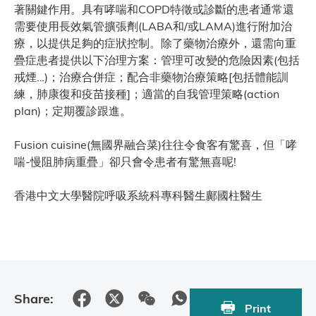
著關鍵作用。具有哮喘和COPD特徵或診斷的患者通常還
需要使用長效氣管擴張劑(LABA和/或LAMA)進行附加治
療，以提供足夠的症狀控制。除了藥物治療外，還需向重
疊症患者提供以下治理方案：管理可改變的危險因素(包括
戒煙…)；治療合併症；配合非藥物治療策略[包括體能訓
練，肺康復和疫苗接種]；適當的自我管理策略(action
plan)；定期覆診跟進。
Fusion cuisine(無國界融合菜)往往令食客有驚喜，但「哮
喘-慢阻肺病重疊」卻只會令患者有驚無喜呢!
香港中文大學醫院呼吸系統科專科醫生鄺國柱醫生
Share:
Print