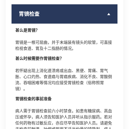
胃镜检查
甚么是胃镜？
胃镜是一根可屈曲，并于末端装有镜头的软管，可直接
检视食道、胃及十二指肠的情况。
甚么时候需要作胃镜检查？
若怀疑出现上消化道溃疡或出血、黑便、胃痛、胃气
胀、心口灼热、食道癌与胃癌疾病、消化不良、胃酸倒
流、吞咽困难等情况均应接受胃镜检查（俗称照胃
镜）。
胃镜检查的事前准备
病人需于胃镜检查前六小时禁食。如患有糖尿病、高血
压或怀孕，病人须告知医护人员并听从指示服药。若对
任何药物有过敏反应，亦应尽早告知医护人员。请避免
于检查前酗酒、抽烟或服用不适当份量的镇静剂。病人