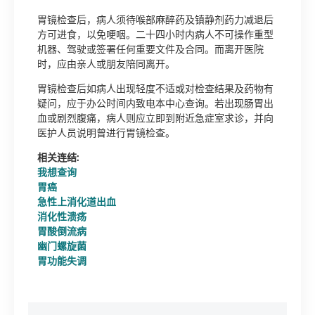
胃镜检查后，病人须待喉部麻醉药及镇静剂药力减退后
方可进食，以免哽咽。二十四小时内病人不可操作重型
机器、驾驶或签署任何重要文件及合同。而离开医院
时，应由亲人或朋友陪同离开。
胃镜检查后如病人出现轻度不适或对检查结果及药物有
疑问，应于办公时间内致电本中心查询。若出现肠胃出
血或剧烈腹痛，病人则应立即到附近急症室求诊，并向
医护人员说明曾进行胃镜检查。
相关连结:
我想查询
胃癌
急性上消化道出血
消化性溃疡
胃酸倒流病
幽门螺旋菌
胃功能失调