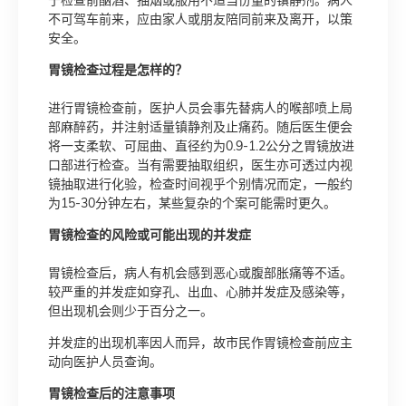
不可驾车前来，应由家人或朋友陪同前来及离开，以策
安全。
胃镜检查过程是怎样的？
进行胃镜检查前，医护人员会事先替病人的喉部喷上局
部麻醉药，并注射适量镇静剂及止痛药。随后医生便会
将一支柔软、可屈曲、直径约为0.9-1.2公分之胃镜放进
口部进行检查。当有需要抽取组织，医生亦可透过内视
镜抽取进行化验，检查时间视乎个别情况而定，一般约
为15-30分钟左右，某些复杂的个案可能需时更久。
胃镜检查的风险或可能出现的并发症
胃镜检查后，病人有机会感到恶心或腹部胀痛等不适。
较严重的并发症如穿孔、出血、心肺并发症及感染等，
但出现机会则少于百分之一。
并发症的出现机率因人而异，故市民作胃镜检查前应主
动向医护人员查询。
胃镜检查后的注意事项