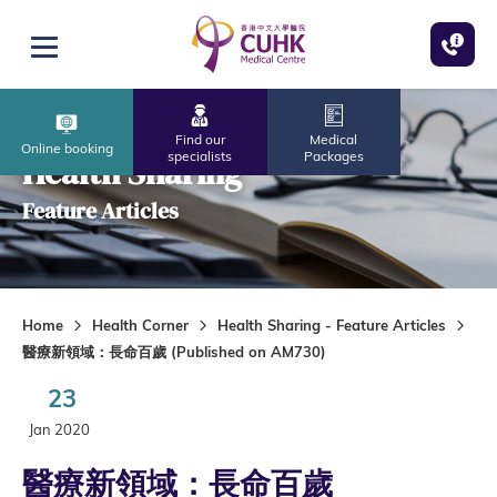
Skip to main content
Open menu
Find our
Medical
Online booking
specialists
Packages
Health Sharing
Feature Articles
Home
Health Corner
Health Sharing - Feature Articles
醫療新領域：長命百歲 (Published on AM730)
23
Jan 2020
醫療新領域：長命百歲