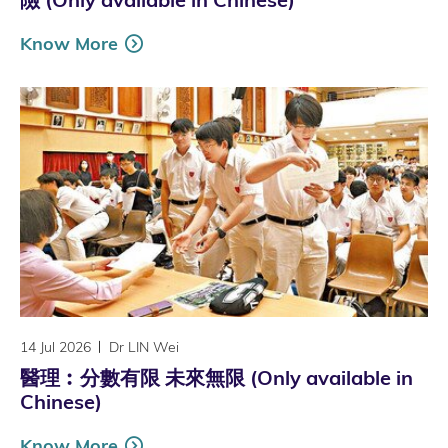
Know More
14 Jul 2026
Dr LIN Wei
醫理︰分數有限 未來無限 (Only available in
Chinese)
Know More