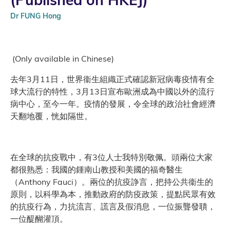
Dr FUNG Hong
(Only available in Chinese)
去年3月11日，世界衞生組織正式確認新冠病毒疫情有全
球大流行的特性，3月13日宣布歐洲成為中國以外的流行
病中心，至今一年。疫情的發展，令全球的政治社會經濟
天翻地覆，恍如隔世。
在全球的抗疫戰中，有3位人士我特別敬佩。頭兩位大家
都很熟悉：我國的鍾南山教授和美國的福奇醫生
（Anthony Fauci）。兩位的抗疫諍言，把持公共衞生的
原則，以科學為本，推動政府的防疫政策，提點民眾有效
的抗疫行為，力抗流言、謊言及假消息，一位振聾發聵，
一位醍醐灌頂。