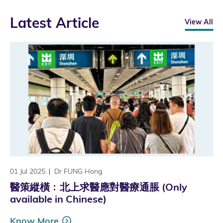
Latest Article
View All
01 Jul 2025
Dr FUNG Hong
醫策縱橫﹕北上求醫應對醫療通脹 (Only
available in Chinese)
Know More