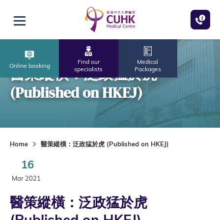
Skip to main content
Open menu
Find our
Medical
Online booking
醫策縱橫：泛政猛於虎
specialists
Packages
(Published on HKEJ)
Home
醫策縱橫：泛政猛於虎 (Published on HKEJ)
16
Mar 2021
醫策縱橫：泛政猛於虎
(Published on HKEJ)