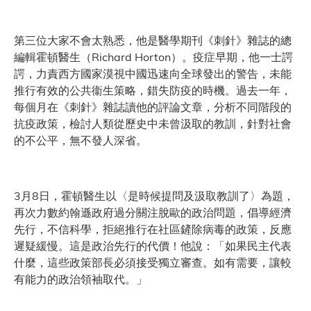
第三位大家不會太熟悉，他是醫學期刊《刺針》雜誌的總
編輯霍頓醫生（Richard Horton）。疫症早期，他一士諤
諤，力責西方國家漠視中國迅速向全球發出的警告，未能
推行有效的公共衞生策略，錯失防疫的時機。過去一年，
每個月在《刺針》雜誌讀他的評論文章，分析不同階段的
抗疫政策，檢討人類從歷史中未曾汲取的教訓，針對社會
的不公平，無不發人深省。
3月8日，霍頓醫生以〈是時候提問及汲取教訓了〉為題，
再次力數約翰遜政府過分關注脫歐的政治問題，倡導經濟
先行，不信科學，拒絕推行在社區鏟除病毒的政策，反應
遲疑緩慢。這是政治先行的代價！他說：「如果民主代表
什麼，這些政策部長必須接受獨立審查。如有需要，讓較
有能力的政治領袖取代。」