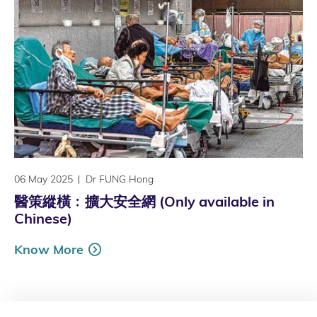
06 May 2025
Dr FUNG Hong
醫策縱橫﹕擴大安全網 (Only available in
Chinese)
Know More