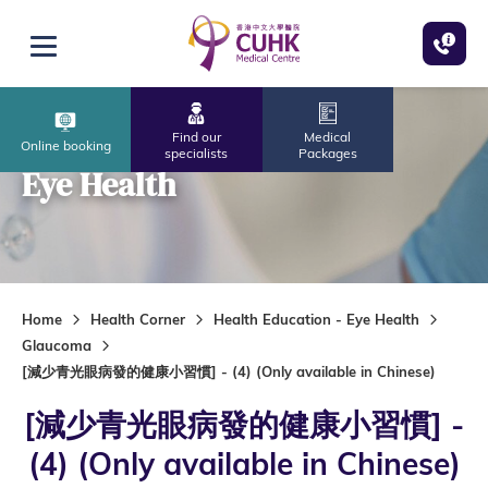
Skip to main content
Open menu
Find our
Medical
Online booking
specialists
Packages
Eye Health
Home
Health Corner
Health Education - Eye Health
Glaucoma
[減少青光眼病發的健康小習慣] - (4) (Only available in Chinese)
[減少青光眼病發的健康小習慣] -
(4) (Only available in Chinese)