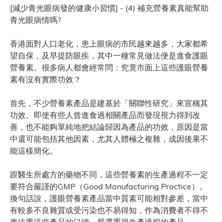
[減少青光眼病發的健康小習慣] - (4) 補充營養素真能幫助
青光眼病情嗎?
香港面對人口老化，患上眼病的市民越來越多，大家都希
望自保，及早提防眼疾，其中一種常見做法便是進食護眼
營養素。很多病人都會經常問：究竟市面上這些護眼營養
素有沒有實際功效？
首先，不少營養素產品是建基於「關聯性研究」來宣稱其
功效。即使有些人曾進食過相關產品而發現視力得到改
善，也不能夠單純地把結論歸因為產品的功效，原因是當
中還可能包括其他因素，尤其人體極之複雜，成因後果不
能這樣簡化。
跟醫生所處方的藥物不同，這些營養素的生產過程不一定
要符合嚴謹的GMP（Good Manufacturing Practice）。
換句話說，護眼營養素產品當中質素可能相對參差，當中
有較多不良雜質或受污染也不易得知，作為消費者不得不