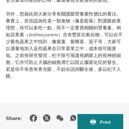
更注重這些產品的口碑，嚴選重視生產過程的產品。
另外，想藉此與大家分享有關護眼營養素性價比的看法。
事實上，若你認為吃某一類食物（像是藍莓）對護眼效果
理想，你可以多吃一點，而不一定要買相關的營養素。例
如花青素（Anthocyanins）含有豐富抗氧化物，可以在不
少紫色蔬果之中找到，像紫薯、紫椰菜、茄子等，大家可
以適量地加入這些蔬果在日常菜單之中，成本很可能更
低。之前有研究發現，杞子除可保護視網膜上的視神經細
胞，它亦可防止大腦的細胞凋亡以阻止腦退化症的發生。
若是你不幸患有青光眼，不妨在諮詢醫生後，多以杞子入
餚。
Share:
Print