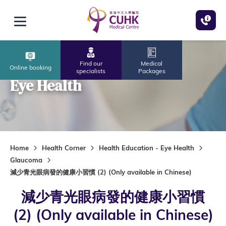
Skip to main content
Open menu
Find our
Medical
Online booking
specialists
Packages
Eye Health
Home
Health Corner
Health Education - Eye Health
Glaucoma
減少青光眼病發的健康小習慣 (2) (Only available in Chinese)
減少青光眼病發的健康小習慣
(2) (Only available in Chinese)