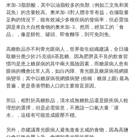
米加-3脂肪酸，其中以油脂較多的魚類（例如三文魚和黃
花魚）的含量較高。奧米加-3對人體非常有益，在攝取量
足夠的情況下，能有效減少多種疾病的發病率，但必需強
調是來自大自然食物的奧米加-3。然而，經加工的「食
品」，像是餅乾、罐頭、即食麵等，則可免則免。
高糖飲品亦不利青光眼病人，世界衞生組織建議，全日攝
取糖分應少於25克或6茶匙糖。因為肥胖及不良的飲食習
慣均是患上糖尿病的其中兩大風險因素，而糖尿病人患有
眼病的機會比常人高，如白內障、青光眼及糖尿病視網膜
病變等；其中以糖尿病視網膜病變 (俗稱：糖尿上眼) 最為
普遍，更是香港勞動人口的主要致盲原因。
所以，相對於高糖飲品，清水或無糖飲品還是眼疾病人較
理想的選擇，但是必需留意，不應該一口氣大量「灌
水」，這樣有可能造成眼壓不穩。
另外，亦建議青光眼病人避免進食太咸的食物，因為高鹽