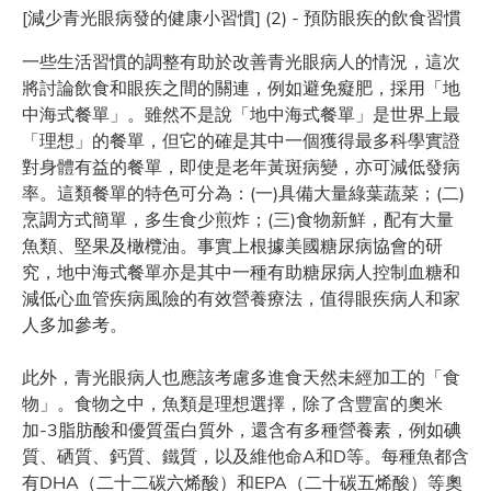
[減少青光眼病發的健康小習慣] (2) - 預防眼疾的飲食習慣
一些生活習慣的調整有助於改善青光眼病人的情況，這次
將討論飲食和眼疾之間的關連，例如避免癡肥，採用「地
中海式餐單」。雖然不是說「地中海式餐單」是世界上最
「理想」的餐單，但它的確是其中一個獲得最多科學實證
對身體有益的餐單，即使是老年黃斑病變，亦可減低發病
率。這類餐單的特色可分為：(一)具備大量綠葉蔬菜；(二)
烹調方式簡單，多生食少煎炸；(三)食物新鮮，配有大量
魚類、堅果及橄欖油。事實上根據美國糖尿病協會的研
究，地中海式餐單亦是其中一種有助糖尿病人控制血糖和
減低心血管疾病風險的有效營養療法，值得眼疾病人和家
人多加參考。
此外，青光眼病人也應該考慮多進食天然未經加工的「食
物」。食物之中，魚類是理想選擇，除了含豐富的奧米
加-3脂肪酸和優質蛋白質外，還含有多種營養素，例如碘
質、硒質、鈣質、鐵質，以及維他命A和D等。每種魚都含
有DHA（二十二碳六烯酸）和EPA（二十碳五烯酸）等奧