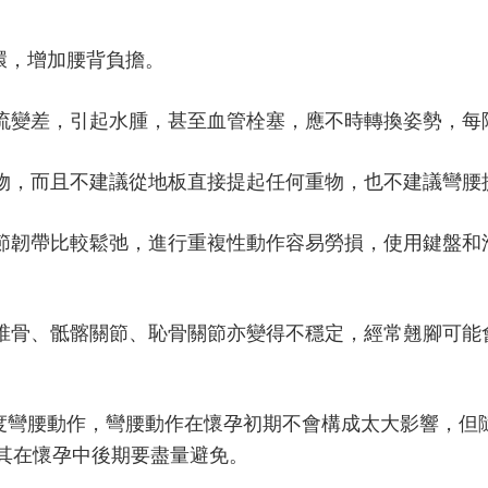
環，增加腰背負擔。
變差，引起水腫，甚至血管栓塞，應不時轉換姿勢，每隔
物，而且不建議從地板直接提起任何重物，也不建議彎腰
節韌帶比較鬆弛，進行重複性動作容易勞損，使用鍵盤和
椎骨、骶髂關節、恥骨關節亦變得不穩定，經常翹腳可能
度彎腰動作，彎腰動作在懷孕初期不會構成太大影響，但
其在懷孕中後期要盡量避免。