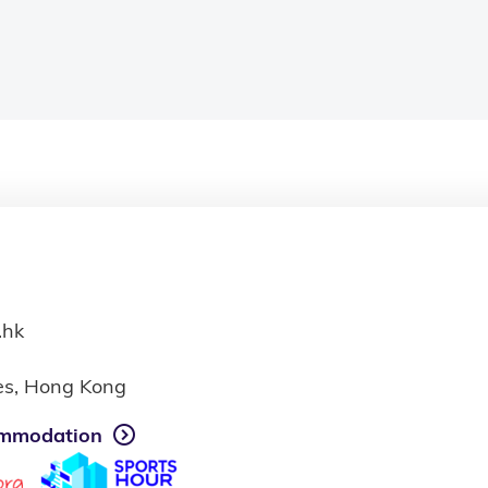
.hk
ies, Hong Kong
mmodation