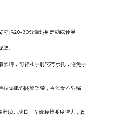
每隔20-30分鐘起身走動或伸展。
提取。
滑鼠時，前臂和手肘需有承托，避免手
會拉傷骶髂關節韌帶，令盆骨不對稱，
隨着胎兒成長，孕婦腰椎弧度增大，韌