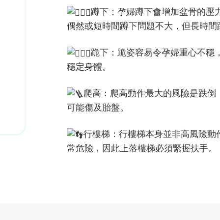
蹲下：孕婦蹲下會增加盆骨的壓
偶然或短時間蹲下問題不大，但長時間
跪下：跪姿容易令孕婦重心不穩
穩定身體。
爬高：爬高動作最大的風險是跌倒
可能傷及胎盤。
行樓梯：行樓梯本身並非高風險動
常危險，因此上落樓梯必須緊握扶手。