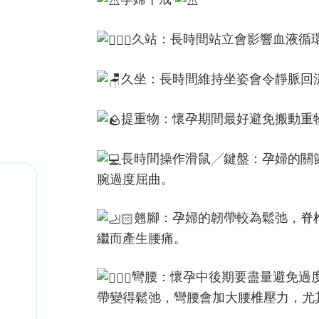
久站：長時間站立會影響血液循
久坐：長時間維持坐姿會令靜脈回流
提重物：懷孕期間最好避免搬動重
長時間操作滑鼠╱鍵盤：孕婦的關
腕過度屈曲。
翹腳：孕婦的韌帶較為鬆弛，脊
繼而產生腰痛。
彎腰：懷孕中後期要盡量避免過
帶變得鬆弛，彎腰會加大腰椎壓力，尤