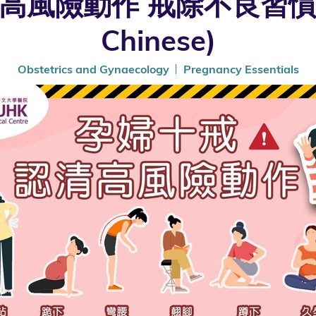
風險動作 戒除不良習慣❌ (Onl
Chinese)
Obstetrics and Gynaecology
Pregnancy Essentials