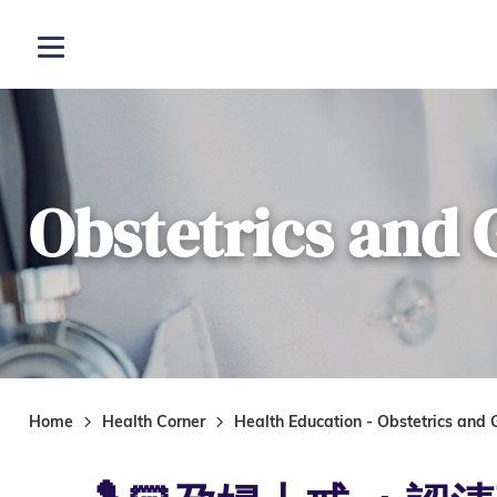
Skip to main content
Open menu
Obstetrics and
Home
Health Corner
Health Education - Obstetrics and