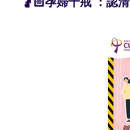
🤰🏻孕婦十戒 ：認清高