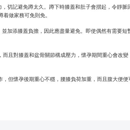
力，切記避免蹲太久。蹲下時膝蓋和肚子會摺起，令靜脈
蹲着做家務可免則免。
，並加添膝蓋負擔，因此應盡量避免。即使偶然有需要短
，而且對膝蓋和盆骨關節構成壓力，懷孕期間重心會改變
作，但懷孕後期重心不穩，腰膝負荷加重，而且腹大便便