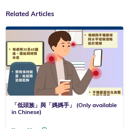
Related Articles
「低頭族」與「媽媽手」 (Only available
in Chinese)