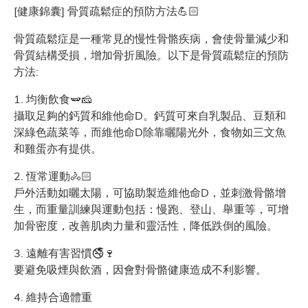
[健康錦囊] 骨質疏鬆症的預防方法💪🏻
骨質疏鬆症是一種常見的慢性骨骼疾病，會使骨量減少和
骨質結構受損，增加骨折風險。以下是骨質疏鬆症的預防
方法:
1. 均衡飲食🫛🧀
攝取足夠的鈣質和維他命D。鈣質可來自乳製品、豆類和
深綠色蔬菜等，而維他命D除靠曬陽光外，食物如三文魚
和雞蛋亦有提供。
2. 恆常運動🚴🏻
戶外活動如曬太陽，可協助製造維他命D，並刺激骨骼增
生，而重量訓練與運動包括：慢跑、登山、舉重等，可增
加骨密度，改善肌肉力量和靈活性，降低跌倒的風險。
3. 遠離有害習慣🚭🍷
要避免吸煙與飲酒，因會對骨骼健康造成不利影響。
4. 維持合適體重