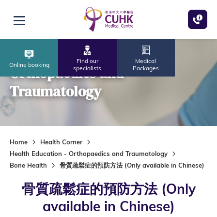
Skip to main content
Open menu
Find our
Medical
Online booking
Orthopaedics and
specialists
Packages
Traumatology
Home
Health Corner
Health Education - Orthopaedics and Traumatology
Bone Health
骨質疏鬆症的預防方法 (Only available in Chinese)
骨質疏鬆症的預防方法 (Only
available in Chinese)