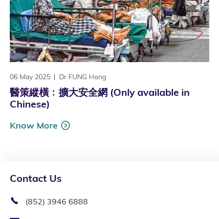
06 May 2025
Dr FUNG Hong
醫策縱橫﹕擴大安全網 (Only available in
Chinese)
Know More
Contact Us
(852) 3946 6888