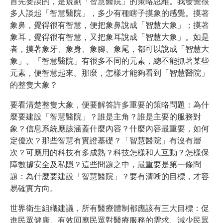
首先要談的，是規劃「智慧醫院」的策略思維。我發覺很
多人談起「智慧醫院」，多少有種瞎子摸象的感覺。摸著
象鼻，覺得很有智慧，便把象鼻說成「智慧大象」；摸著
象耳，覺得很有智慧，又把象耳說成「智慧大象」。如是
者，摸著象牙、象身、象腳、象尾，都可以說成「智慧大
象」。「智慧醫院」有很多不同的元素，總不能抓著某些
元素，便智慧起來。那麼，怎樣才能夠看到「智慧醫院」
的整隻大象？
要看清楚整隻大象，便要解答許多重要的策略問題：為什
麼要建設「智慧醫院」？誰是主角？誰是主要的服務對
象？信息系統應該涵蓋什麼內容？什麼內容最重要，如何
定優次？那些智慧有實證基礎？「智慧醫院」有沒有層
次？可應用的科技有多成熟？科技怎樣和人互動？怎樣保
障數據安全及私隱？這些問題之中，最重要是第一條問
題：為什麼要建設「智慧醫院」？要有清晰的目標，才容
易確實方向。
世界衛生組織建議，所有醫療體制都應該有三大目標：促
進民眾健康、有效回應民眾對醫療服務的需求、減少民眾