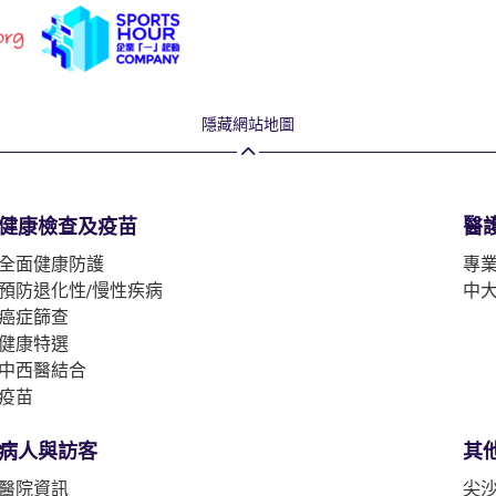
隱藏網站地圖
健康檢查及疫苗
醫
全面健康防護
專
預防退化性/慢性疾病
中
癌症篩查
健康特選
中西醫結合
疫苗
病人與訪客
其
醫院資訊
尖沙