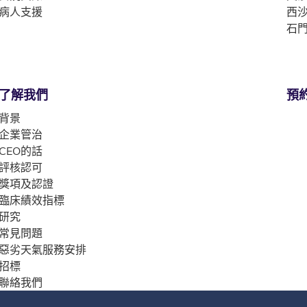
病人支援
西沙
石門
了解我們
預
背景
企業管治
CEO的話
評核認可
獎項及認證
臨床績效指標
研究
常見問題
惡劣天氣服務安排
招標
聯絡我們