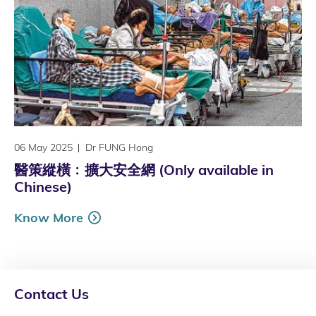
06 May 2025
Dr FUNG Hong
醫策縱橫﹕擴大安全網 (Only available in
Chinese)
Know More
Contact Us