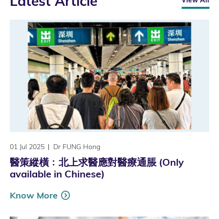
Latest Article
View All
01 Jul 2025
Dr FUNG Hong
醫策縱橫﹕北上求醫應對醫療通脹 (Only
available in Chinese)
Know More