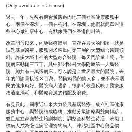
(Only available in Chinese)
過去一年，先後有機會參觀過內地三個社區健康服務中
心，兩個在深圳，一個在杭州。在深圳，他們就簡單叫這
些中心做社康中心，有點像我們在香港的叫法。
改革開放以來，內地醫療體制一直存在最大的問題，就是
缺乏基層醫療，服務需求嚴重向第三層的大型綜合醫院傾
斜。許多大城市裡的大型綜合醫院，每天門診量上萬，住
院病床動輒三五千。其中鄭州醫科大學附屬第一人民醫
院，總共有一萬張病床，可以說是全世界最大的醫院，去
年的門診量接近 8 百萬。醫院就醫的病人多，並不表示居
民的健康就好。醫院病人過多，很多時候是反映了醫療服
務過度消耗，和醫療資源的錯配及浪費。
有見及此，國家近年來大力發展基層醫療，成立社區健康
服務中心，與醫院結成聯網，推動分級診療與雙向轉診，
並且建立家庭醫生培訓制度、調整全科醫生待遇、鼓勵目
標病人成為慢性病管理簽約病人、津貼社區中心藥品價