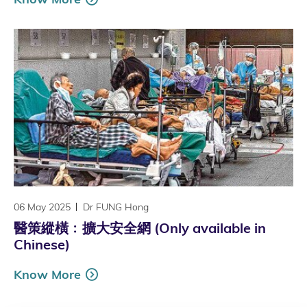
06 May 2025
Dr FUNG Hong
醫策縱橫﹕擴大安全網 (Only available in
Chinese)
Know More