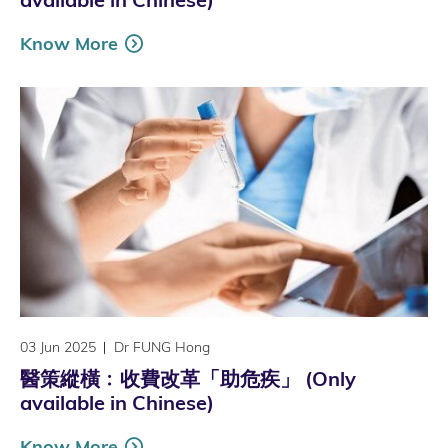
Know More
03 Jun 2025
Dr FUNG Hong
醫策縱橫﹕收費改革「助危疾」 (Only
available in Chinese)
Know More