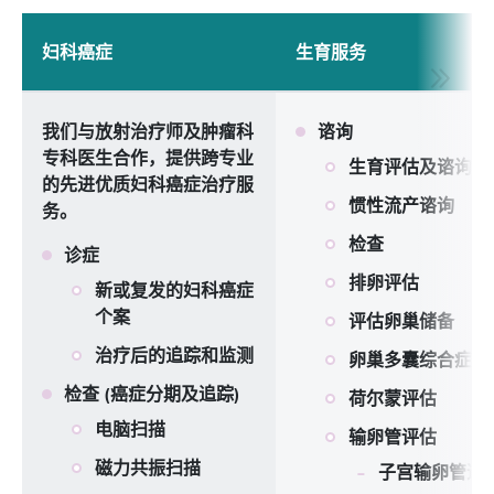
妇科癌症
生育服务
我们与放射治疗师及肿瘤科
谘询
专科医生合作，提供跨专业
生育评估及谘询
的先进优质妇科癌症治疗服
惯性流产谘询
务。
检查
诊症
排卵评估
新或复发的妇科癌症
个案
评估卵巢储备
治疗后的追踪和监测
卵巢多囊综合症检
检查 (癌症分期及追踪)
荷尔蒙评估
电脑扫描
输卵管评估
磁力共振扫描
子宫输卵管造