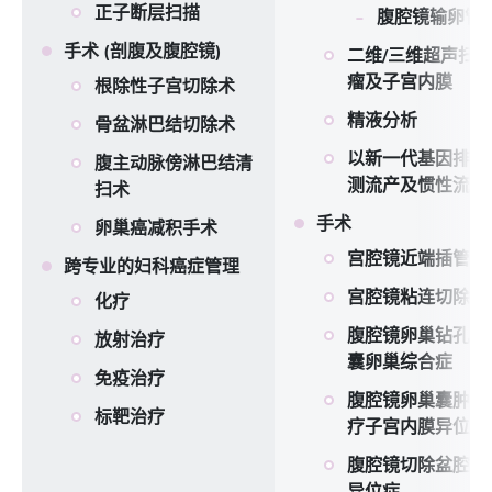
正子断层扫描
腹腔镜输卵管
手术 (剖腹及腹腔镜)
二维/三维超声扫
瘤及子宫内膜
根除性子宫切除术
精液分析
骨盆淋巴结切除术
以新一代基因排序
腹主动脉傍淋巴结清
测流产及惯性流产
扫术
手术
卵巢癌减积手术
宫腔镜近端插管
跨专业的妇科癌症管理
宫腔镜粘连切除术
化疗
腹腔镜卵巢钻孔术
放射治疗
囊卵巢综合症
免疫治疗
腹腔镜卵巢囊肿切
标靶治疗
疗子宫内膜异位症
腹腔镜切除盆腔子
异位症