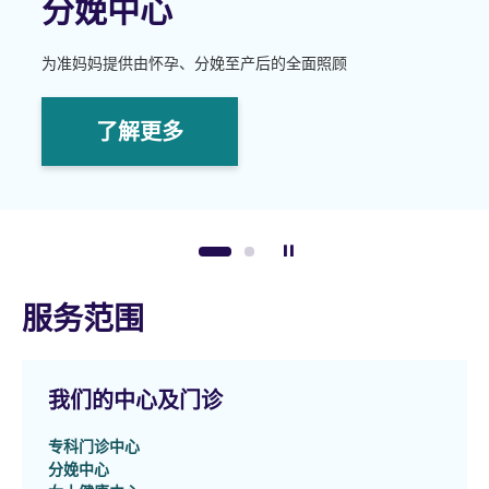
分娩中心
妇科健康检查计划
为准妈妈提供由怀孕、分娩至产后的全面照顾
透过优质定期检查及个性化的检查服务促进女性健康。
了解更多
了解更多
暂停幻灯片
1
2
服务范围
我们的中心及门诊
专科门诊中心
分娩中心