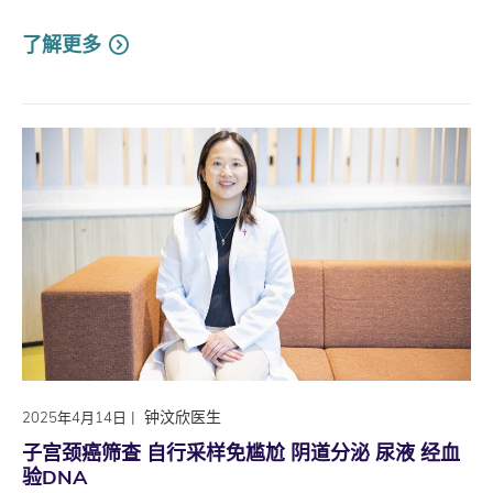
了解更多
|
钟汶欣医生
2025年4月14日
子宫颈癌筛查 自行采样免尴尬 阴道分泌 尿液 经血
验DNA