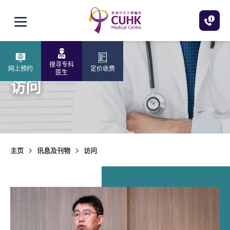
跳至主内容
打开选单
搜寻专科
网上预约
定价收费
医生
访问
主页
讯息及刊物
访问