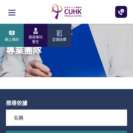
跳至主內容
打開選單
搜尋專科
網上預約
定價收費
醫生
專業團隊
搜尋依據
Search box