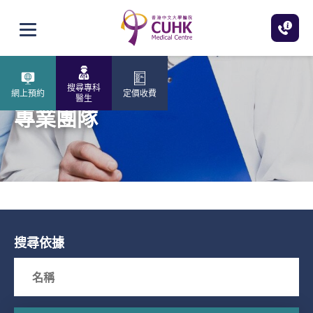
跳至主內容
打開選單
搜尋專科
網上預約
定價收費
醫生
專業團隊
搜尋依據
Search box