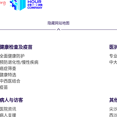
隐藏网站地图
健康检查及疫苗
医
全面健康防护
专
预防退化性/慢性疾病
中
癌症筛查
健康特选
中西医结合
疫苗
病人与访客
其
医院资讯
尖沙
病人支援
西沙