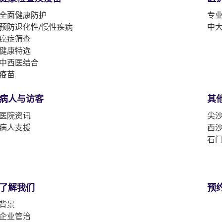
全面健康防护
专
预防退化性/慢性疾病
中
癌症筛查
健康特选
中西医结合
疫苗
病人与访客
其
医院资讯
尖沙
病人支援
西沙
石门
了解我们
预
背景
企业管治