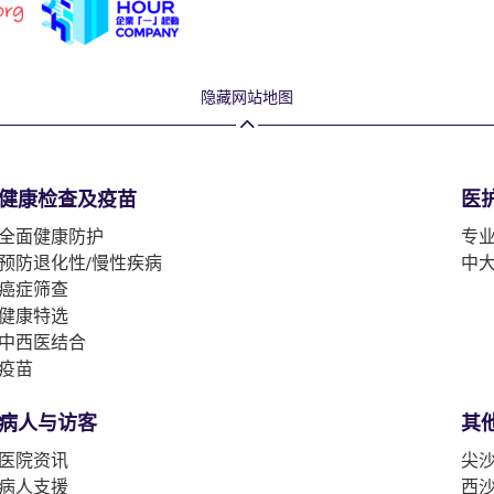
隐藏网站地图
健康检查及疫苗
医
全面健康防护
专
预防退化性/慢性疾病
中
癌症筛查
健康特选
中西医结合
疫苗
病人与访客
其
医院资讯
尖沙
病人支援
西沙