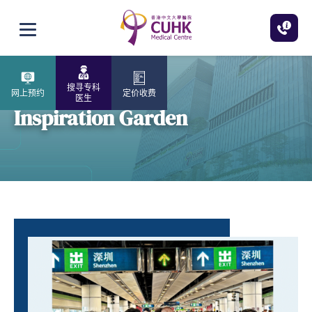
跳至主内容
打开选单
搜寻专科
网上预约
定价收费
医生
Inspiration Garden