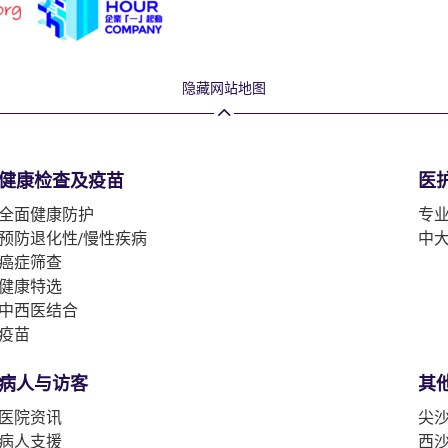
隐藏网站地图
健康检查及疫苗
医
全面健康防护
专
预防退化性/慢性疾病
中
癌症筛查
健康特选
中西医结合
疫苗
病人与访客
其
医院资讯
尖沙
病人支援
西沙