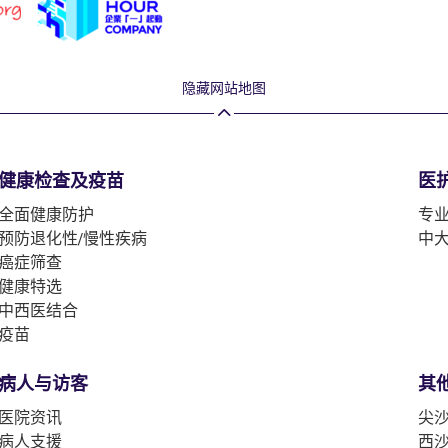
隐藏网站地图
健康检查及疫苗
医
全面健康防护
专
预防退化性/慢性疾病
中
癌症筛查
健康特选
中西医结合
疫苗
病人与访客
其
医院资讯
尖沙
病人支援
西沙