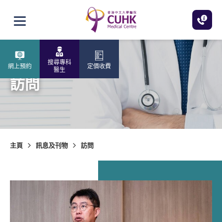
跳至主內容
打開選單
搜尋專科
網上預約
定價收費
醫生
訪問
主頁
訊息及刊物
訪問