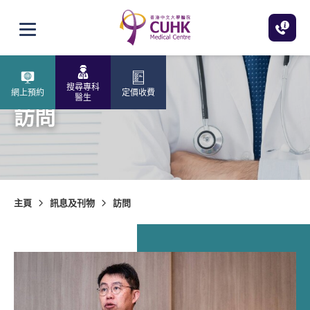
跳至主內容
打開選單
搜尋專科
網上預約
定價收費
醫生
訪問
主頁
訊息及刊物
訪問