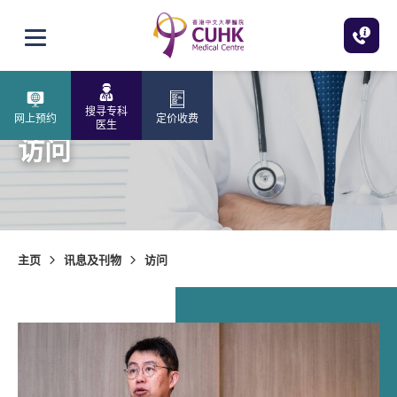
跳至主内容
打开选单
搜寻专科
网上预约
定价收费
医生
访问
主页
讯息及刊物
访问