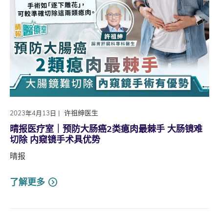
|
许祖绅医生
2023年4月13日
晴报医疗室｜预防大肠癌2类瘜肉最棘手 大肠镜难
切除 内窥镜手术具优势
晴报
了解更多