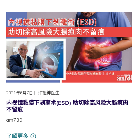
|
许祖绅医生
2021年6月7日
内视镜黏膜下剥离术(ESD) 助切除高风险大肠瘜肉
不留痕
am730
了解更多