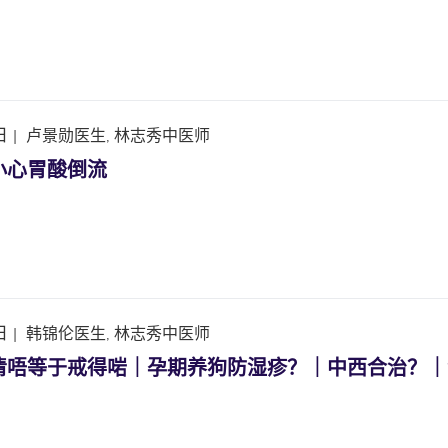
日
|
卢景勋医生, 林志秀中医师
小心胃酸倒流
日
|
韩锦伦医生, 林志秀中医师
清唔等于戒得啱｜孕期养狗防湿疹？｜中西合治？｜