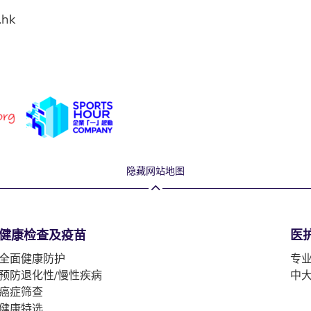
.hk
隐藏网站地图
健康检查及疫苗
医
全面健康防护
专
预防退化性/慢性疾病
中
癌症筛查
健康特选