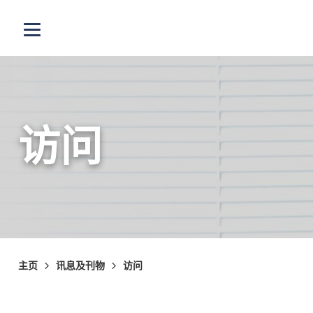
跳至主内容
打开选单
访问
主页
讯息及刊物
访问