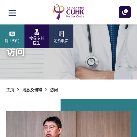
跳至主内容
打开选单
搜寻专科
网上预约
定价收费
医生
访问
主页
讯息及刊物
访问