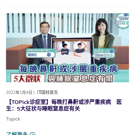
|
邝国柱医生
2022年1月4日
【TOPick诊症室】每晚打鼻鼾或涉严重疾病 医
生：5大征状与睡眠窒息症有关
Topick
了解更多