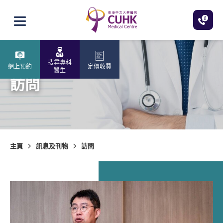
跳至主內容
打開選單
搜尋專科
網上預約
定價收費
醫生
訪問
主頁
訊息及刊物
訪問