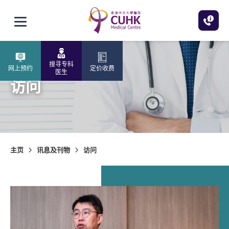
跳至主内容
打开选单
搜寻专科
网上预约
定价收费
医生
访问
主页
讯息及刊物
访问