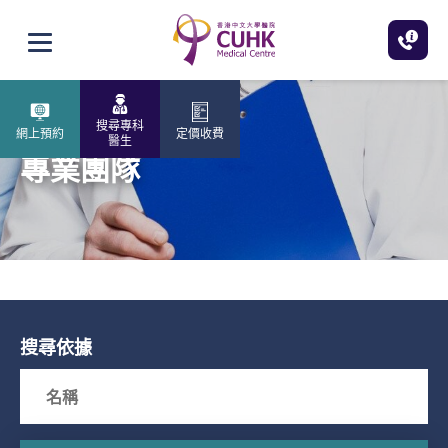
跳至主內容
打開選單
搜尋專科
網上預約
定價收費
醫生
專業團隊
搜尋依據
Search box